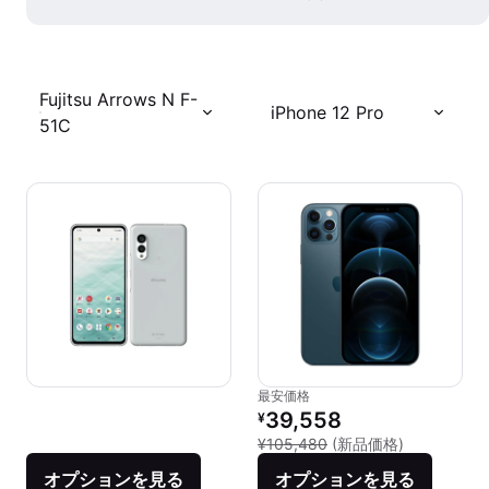
Fujitsu Arrows N F-
iPhone 12 Pro
51C
最安価格
リファービッシュ品の価格：
39,558
¥
新品との比較：
¥105,480
(新品価格)
オプションを見る
オプションを見る