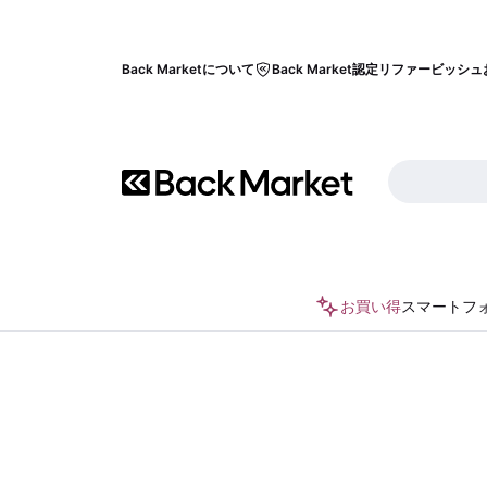
Back Marketについて
Back Market認定リファービッシュ
お買い得
スマートフ