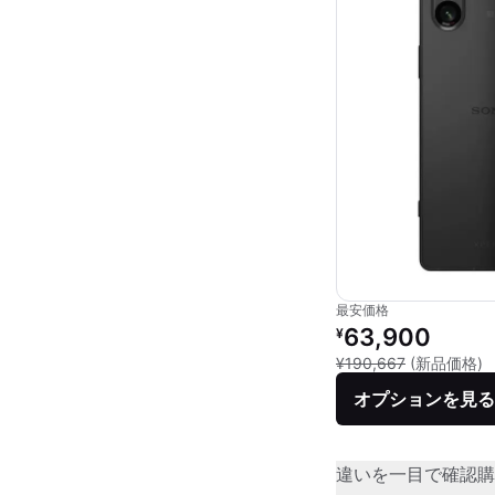
最安価格
リファービッシュ品の
63,900
¥
新
¥190,667
(新品価格)
オプションを見る
違いを一目で確認
購