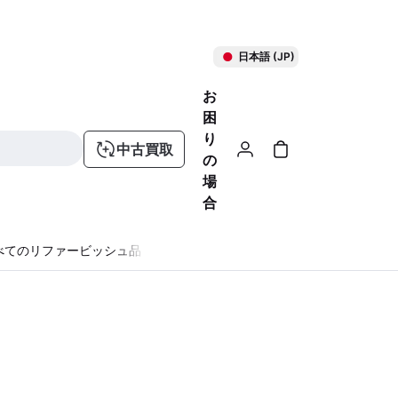
日本語 (JP)
お
困
り
中古買取
の
場
合
べてのリファービッシュ品
る