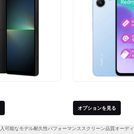
価格：
品との比較：¥190,667
オプションを見る
入可能なモデル
耐久性
パフォーマンス
スクリーン品質
オーディ