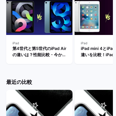
iPad
iPad
第4世代と第5世代のiPad Air
iPad mini 4とiPad
の違いは？性能比較・今から
違いを比較！iPad m
買うべきモデルを解説！ | バ
世代は今からの購
ックマーケット
め？ | バックマー
最近の比較