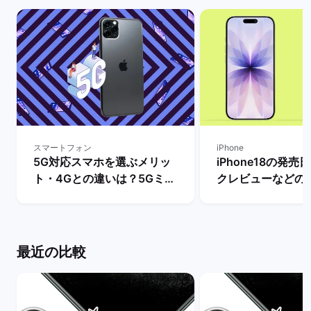
スマートフォン
iPhone
5G対応スマホを選ぶメリッ
iPhone18の発
ト・4Gとの違いは？5Gミリ
クレビューなどの
波対応のスマホ機種も解説！
とめ【リリースま
| バックマーケット
き？】 | バックマ
最近の比較