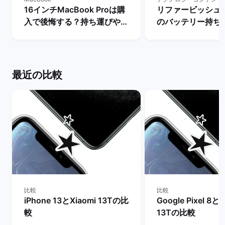
16インチMacBook Proは購
リファービッシュ品i
入で後悔する？持ち運びや大
のバッテリー持ち
きさ・スペックなど一通りレ
ー：最大容量によ
ビュー！ | バックマーケット
間はどれだけ異なる
ックマーケット
最近の比較
比較
比較
iPhone 13とXiaomi 13Tの比
Google Pixel 8とX
較
13Tの比較