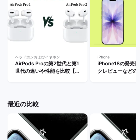
ヘッドホンおよびイヤホン
iPhone
AirPods Proの第2世代と第1
iPhone18の発
世代の違いや性能を比較【ど
クレビューなどの
ちらを買うべき？】 | バック
とめ【リリースま
マーケット
き？】 | バックマ
最近の比較