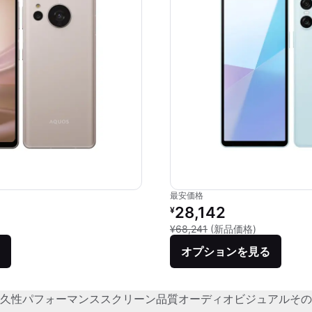
最安価格
リファービッシュ品の価格：
28,142
¥
新品との比較：
¥68,241
(新品価格)
オプションを見る
久性
パフォーマンス
スクリーン品質
オーディオビジュアル
その