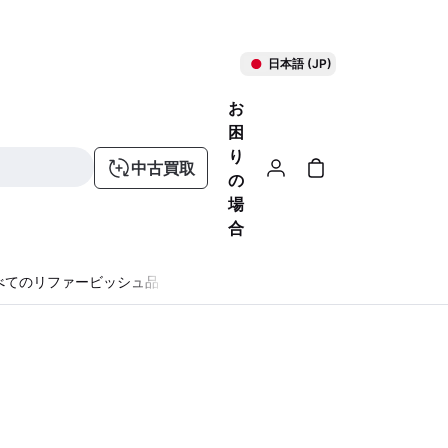
日本語 (JP)
お
困
り
中古買取
の
場
合
べてのリファービッシュ品
る