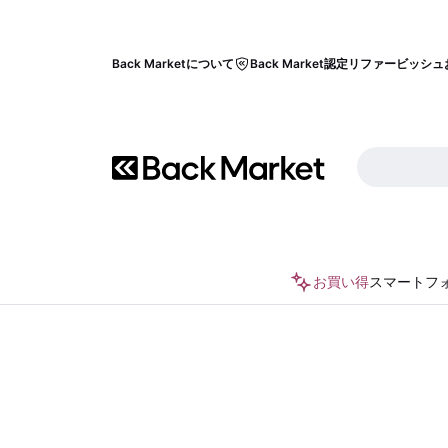
Back Marketについて
Back Market認定リファービッシュ
お買い得
スマートフ