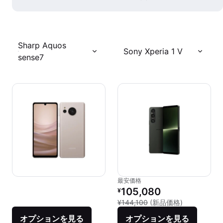
Sharp Aquos
Sony Xperia 1 V
sense7
最安価格
リファービッシュ品の価格：
105,080
¥
新品との比較：
¥144,100
(新品価格)
オプションを見る
オプションを見る