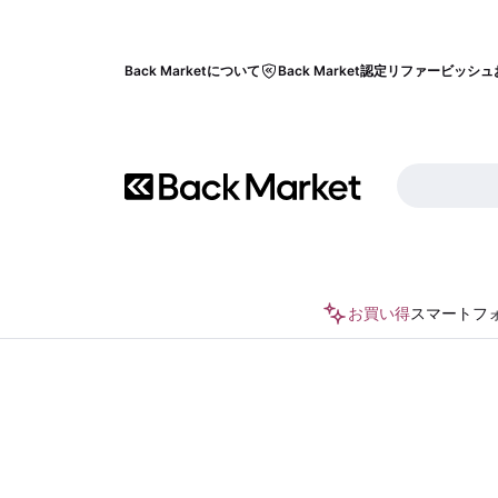
Back Marketについて
Back Market認定リファービッシュ
お買い得
スマートフ