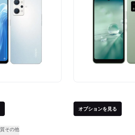
価格：
品との比較：¥39,745
オプションを見る
質
その他