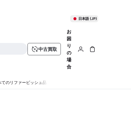
日本語 (JP)
お
困
り
中古買取
の
場
合
べてのリファービッシュ品
る