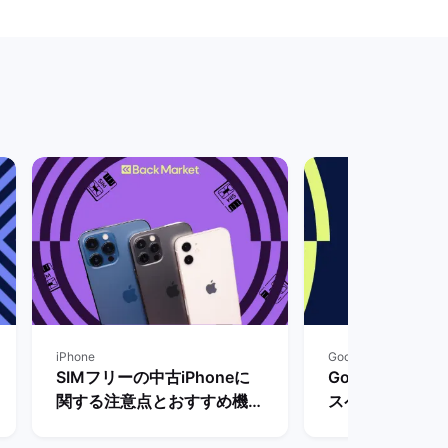
iPhone
Google Pixel
SIMフリーの中古iPhoneに
Google Pixel
関する注意点とおすすめ機
スペックや価格
種・購入方法を解説！ | バッ
まで待つべき？ 