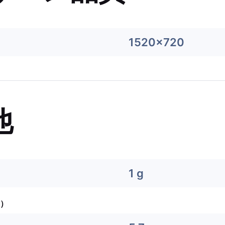
1520x720
他
1 g
）