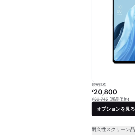
最安価格
リファービッシュ品の
20,800
¥
新
¥39,745
(新品価格)
オプションを見る
耐久性
スクリーン品