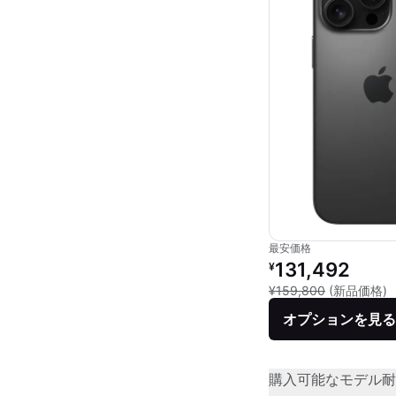
最安価格
リファービッシュ品の
131,492
¥
新
¥159,800
(新品価格)
オプションを見る
購入可能なモデル
耐