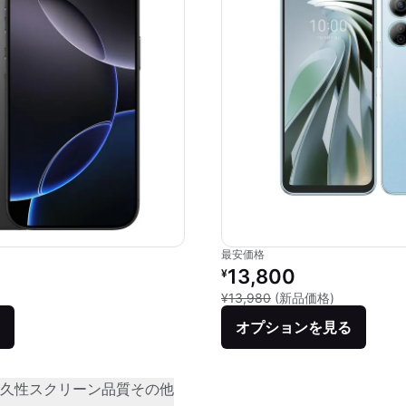
最安価格
価格：
リファービッシュ品の価格：
13,800
¥
品との比較：¥159,800
新品との比較：
¥13,980
(新品価格)
オプションを見る
久性
スクリーン品質
その他