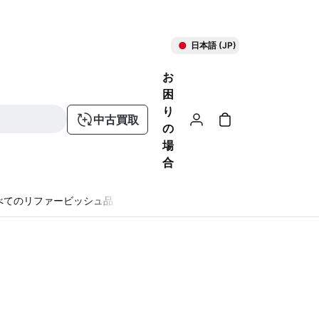
日本語 (JP)
お
困
り
中古買取
の
場
合
べてのリファービッシュ品
る