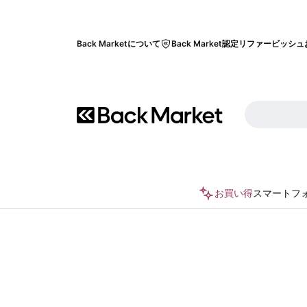
Back Marketについて
Back Market認定リファービッシュ
お買い得
スマートフ