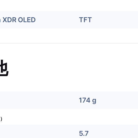
a XDR OLED
TFT
他
174 g
）
5.7