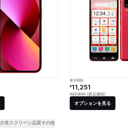
最安価格
価格：
リファービッシュ品の価格：
11,251
¥
品との比較：¥92,800
新品との比較：
¥23,800
(新品価格)
オプションを見る
久性
スクリーン品質
その他