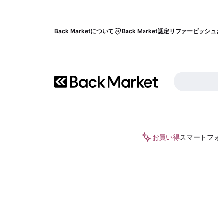
Back Marketについて
Back Market認定リファービッシュ
お買い得
スマートフ