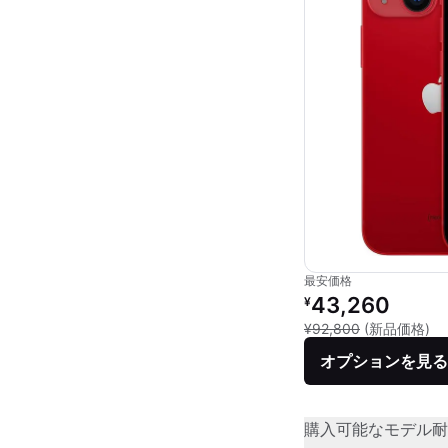
最安価格
リファービッシュ品の
43,260
¥
新
¥92,800
(新品価格)
オプションを見る
購入可能なモデル
耐