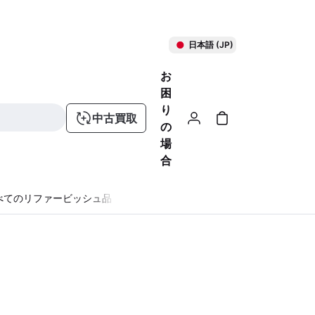
日本語 (JP)
お
困
り
中古買取
の
場
合
べてのリファービッシュ品
る