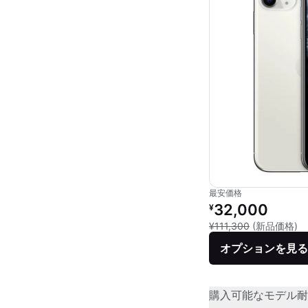
最安価格
リファービッシュ品の
32,000
¥
新
¥111,300
(新品価格)
オプションを見る
購入可能なモデル
耐