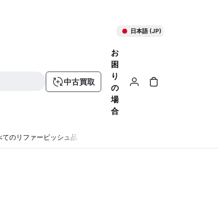
日本語 (JP)
お
困
り
中古買取
の
場
合
べてのリファービッシュ品
る