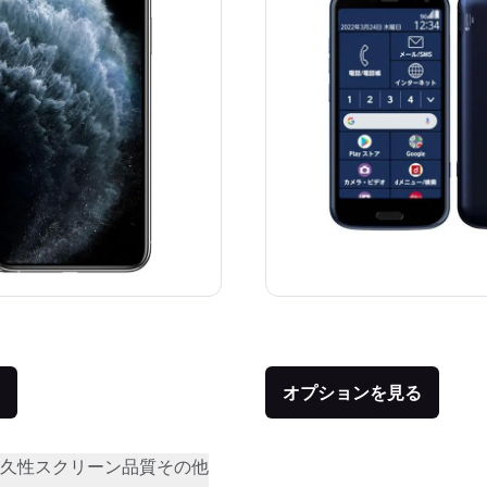
価格：
品との比較：¥111,300
オプションを見る
久性
スクリーン品質
その他