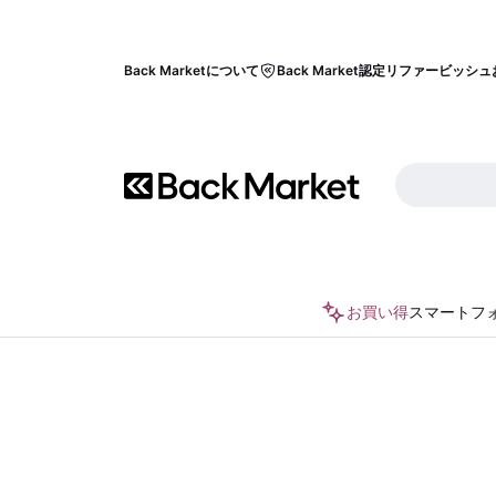
Back Marketについて
Back Market認定リファービッシュ
お買い得
スマートフ