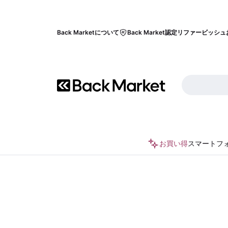
Back Marketについて
Back Market認定リファービッシュ
お買い得
スマートフ