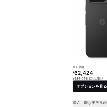
最安価格
リファービッシュ品の
62,424
¥
新
¥136,056
(新品価格)
オプションを見る
購入可能なモデル
耐