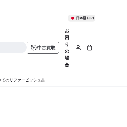
日本語 (JP)
お
困
り
中古買取
の
場
合
べてのリファービッシュ品
る