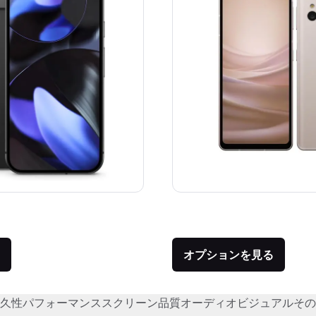
価格：
品との比較：¥136,056
オプションを見る
久性
パフォーマンス
スクリーン品質
オーディオビジュアル
その