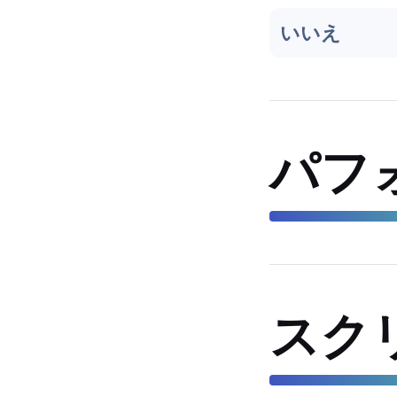
いいえ
パフ
スク