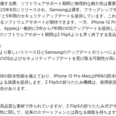
価する際、ソフトウェアサポート期間と物理的な耐久性は重要
ip5は2023年8月にリリースされ、Samsungは通常、フラッグシ
ドと5年間のセキュリティアップデートを提供しています。これによ
フトウェアサポートが期待できます。一方、iPhone 12 Pro 
、Appleは一般的に5年から7年間のiOSアップデートを提供
ro Maxのソフトウェアサポート期間はZ Flip5よりも早く終了する
:
p5は、より新しいリリース日とSamsungのアップデートポリシーにより、i
間のOSおよびセキュリティアップデートを受け取る可能性が高
5はIPX8の防水性能を備えており、iPhone 12 Pro MaxはIP68の
ーによる保護を提供します。Z Flip5の折りたたみ機構は、使用
合があります。
高品質な素材で作られていますが、Z Flip5の折りたたみ式デ
性に関して、従来のスマートフォンとは異なる側面を持ちます