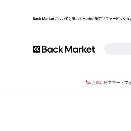
Back Marketについて
Back Market認定リファービッシュ
お買い得
スマートフ