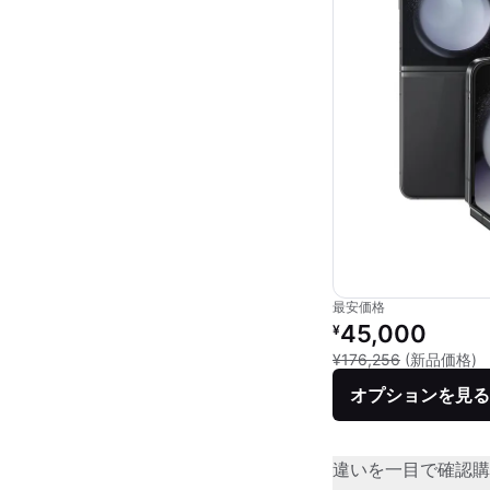
最安価格
リファービッシュ品の
45,000
¥
新
¥176,256
(新品価格)
オプションを見る
違いを一目で確認
購