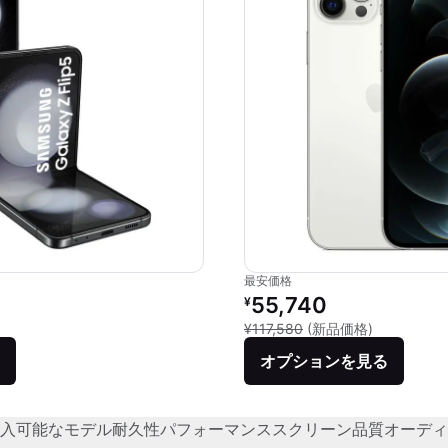
最安価格
価格：
リファービッシュ品の価格：
55,740
¥
品との比較：¥176,256
新品との比較：
¥117,580
(新品価格)
オプションを見る
入可能なモデル
耐久性
パフォーマンス
スクリーン品質
オーディ