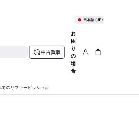
日本語 (JP)
お
困
り
中古買取
の
場
合
べてのリファービッシュ品
る