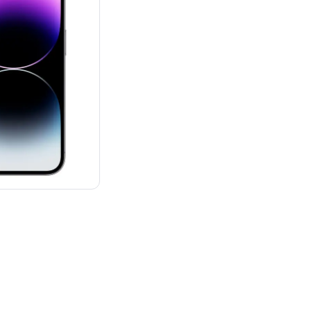
：¥164,800