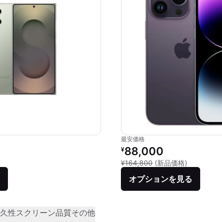
最安価格
価格：
リファービッシュ品の価格：
88,000
¥
品との比較：¥199,632
新品との比較
¥164,800
(新品価格)
オプションを見る
久性
スクリーン品質
その他