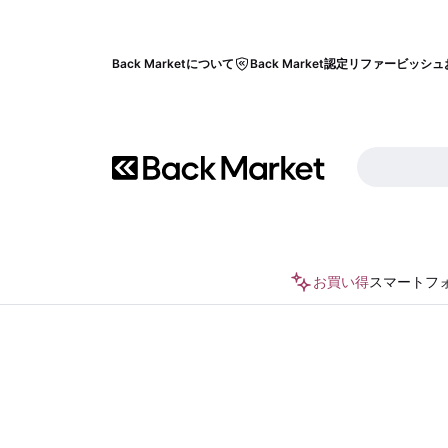
Back Marketについて
Back Market認定リファービッシュ
お買い得
スマートフ