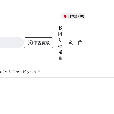
日本語 (JP)
お
困
り
中古買取
の
場
合
べてのリファービッシュ品
る