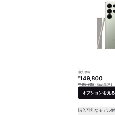
最安価格
リファービッシュ品の
149,800
¥
新
¥199,632
(新品価格)
オプションを見る
購入可能なモデル
耐