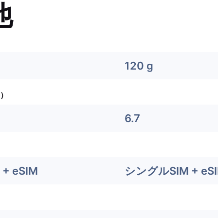
他
120 g
）
6.7
+ eSIM
シングルSIM + eS