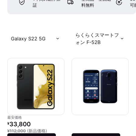
証
料無料
可
らくらくスマートフ
Galaxy S22 5G
ォン F-52B
最安価格
リファービッシュ品の価格：
33,800
¥
新品との比較：¥112,000
¥112,000
(新品価格)