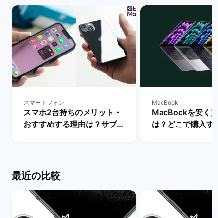
スマートフォン
MacBook
スマホ2台持ちのメリット・
MacBookを安く
おすすめする理由は？サブス
は？どこで購入す
マホの用途・活用を解説！ |
か徹底解説！ | 
バックマーケット
ット
最近の比較