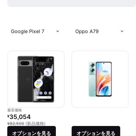
Google Pixel 7
Oppo A79
最安価格
リファービッシュ品の価格：
35,054
¥
新品との比較：¥82,500
¥82,500
(新品価格)
オプションを見る
オプションを見る