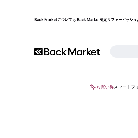
Back Marketについて
Back Market認定リファービッシュ
お買い得
スマートフ