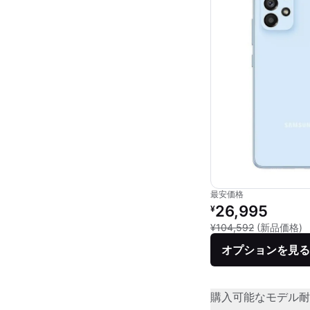
最安価格
リファービッシュ品の
26,995
¥
新
¥104,592
(新品価格)
オプションを見る
購入可能なモデル
耐