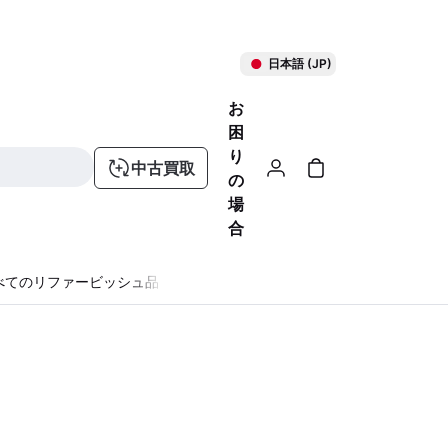
日本語 (JP)
お
困
り
中古買取
の
場
合
べてのリファービッシュ品
る