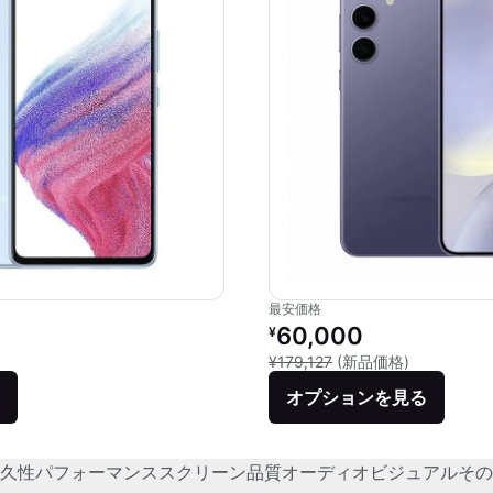
最安価格
価格：
リファービッシュ品の価格：
60,000
¥
品との比較：¥104,592
新品との比較：
¥179,127
(新品価格)
オプションを見る
久性
パフォーマンス
スクリーン品質
オーディオビジュアル
その