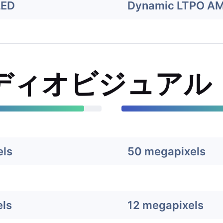
LED
Dynamic LTPO A
ディオビジュアル
els
50 megapixels
ls
12 megapixels