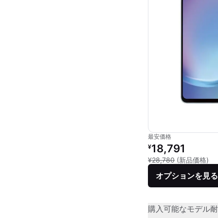
最安価格
リファービッシュ品の
18,791
¥
新
¥28,780
(新品価格)
オプションを見る
購入可能なモデル
耐