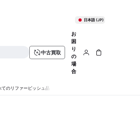
日本語 (JP)
お
困
り
中古買取
の
場
合
べてのリファービッシュ品
る