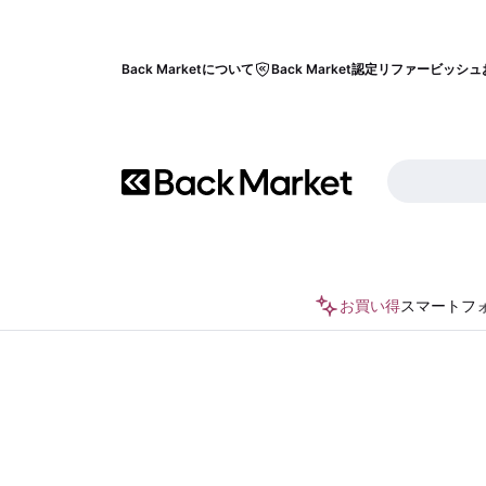
Back Marketについて
Back Market認定リファービッシュ
お買い得
スマートフ