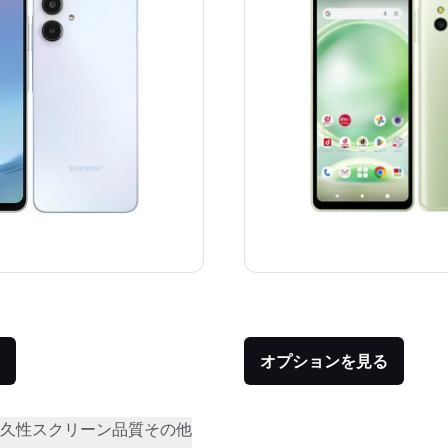
価格：
品との比較：¥28,780
オプションを見る
久性
スクリーン品質
その他