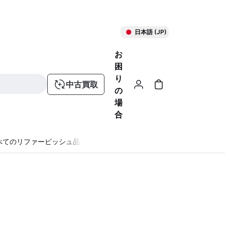
日本語 (JP)
お
困
り
中古買取
の
場
合
べてのリファービッシュ品
る