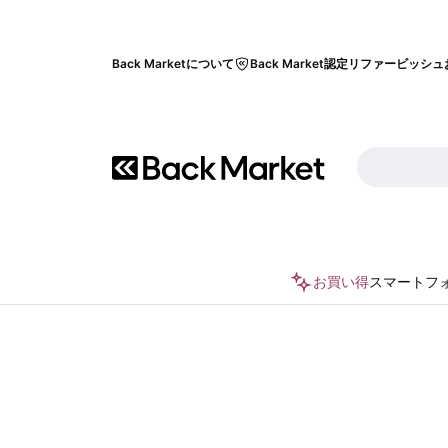
Back Marketについて
Back Market認定リファービッシュ
お買い得
スマートフ