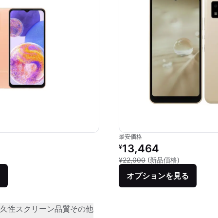
最安価格
リファービッシュ品の価格：
13,464
¥
新品との比較：
¥22,000
(新品価格)
オプションを見る
久性
スクリーン品質
その他