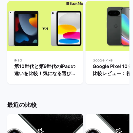
iPad
Google Pixel
第10世代と第9世代のiPadの
Google Pixel 
違いを比較！気になる選び
比較レビュー：各
方・どちらを買うべき？ | バ
徴やPixel 9との
ックマーケット
説！ | バックマー
最近の比較