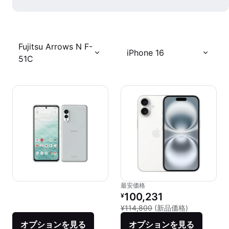
Fujitsu Arrows N F-
iPhone 16
51C
最安価格
リファービッシュ品の価格：
100,231
¥
新品との比較：
¥114,800
(新品価格)
オプションを見る
オプションを見る