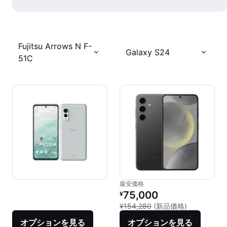
Fujitsu Arrows N F-
Galaxy S24
51C
最安価格
リファービッシュ品の価格：
75,000
¥
新品との比較：
¥154,280
(新品価格)
オプションを見る
オプションを見る