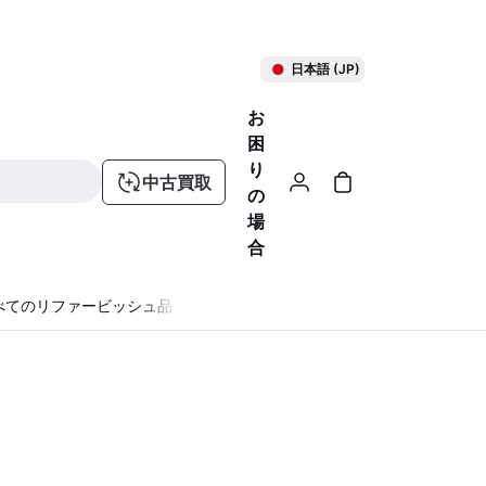
日本語 (JP)
お
困
り
中古買取
の
場
合
べてのリファービッシュ品
る