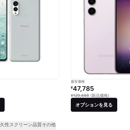
最安価格
リファービッシュ品の価格：
47,785
¥
新品との比較
¥129,888
(新品価格)
オプションを見る
久性
スクリーン品質
その他