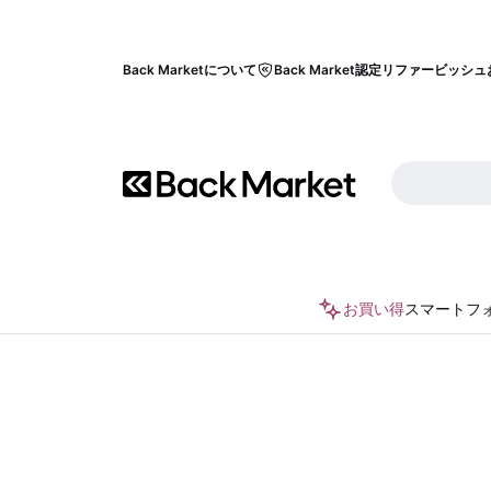
Back Marketについて
Back Market認定リファービッシュ
お買い得
スマートフ