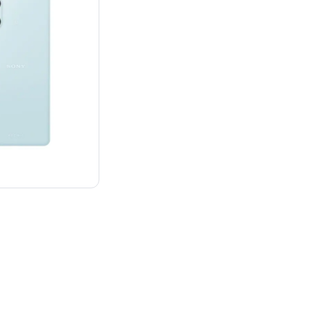
¥68,241