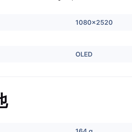
1080x2520
OLED
他
164 g