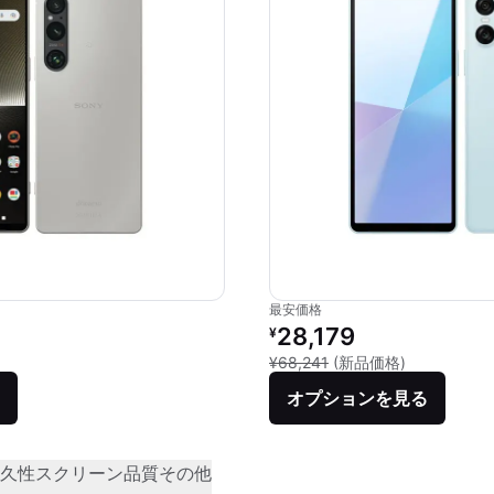
最安価格
価格：
リファービッシュ品の価格：
28,179
¥
品との比較：¥120,000
新品との比較：
¥68,241
(新品価格)
オプションを見る
久性
スクリーン品質
その他