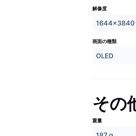
解像度
1644x3840
画面の種類
OLED
その
重量
187 g