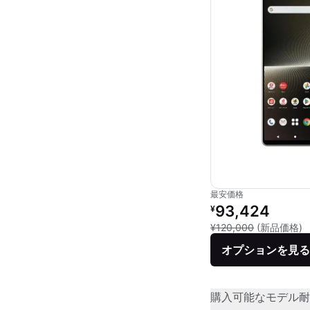
最安価格
リファービッシュ品の
93,424
¥
新
¥120,000
(新品価格)
オプションを見る
購入可能なモデル
耐