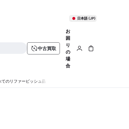
日本語 (JP)
お
困
り
中古買取
の
場
合
べてのリファービッシュ品
る