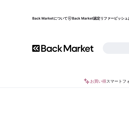
Back Marketについて
Back Market認定リファービッシュ
お買い得
スマートフ