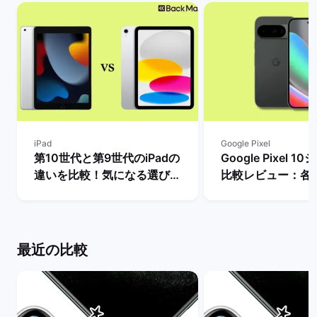
iPad
Google Pixel
第10世代と第9世代のiPadの
Google Pixel 
違いを比較！気になる選び
比較レビュー：各
方・どちらを買うべき？ | バ
徴やPixel 9との
ックマーケット
説！ | バックマー
最近の比較