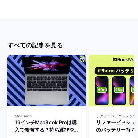
すべての記事を見る
MacBook
テクノロジーコンテンツ
16インチMacBook Proは購
リファービッシュ品i
入で後悔する？持ち運びや大
のバッテリー持ち
きさ・スペックなど一通りレ
ー：最大容量によ