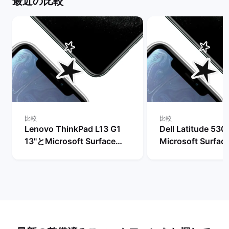
最近の比較
比較
比較
Lenovo ThinkPad L13 G1
Dell Latitude 53
13"とMicrosoft Surface
Microsoft Surfac
Laptop 3 15"の比較
10"の比較