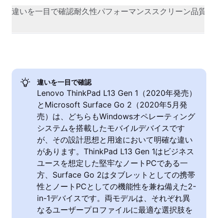
違いを一目で確認
耐久性
パフォーマンス
スクリーン品質
オ
違いを一目で確認
Lenovo ThinkPad L13 Gen 1（2020年発売）
とMicrosoft Surface Go 2（2020年5月発
売）は、どちらもWindowsオペレーティング
システムを搭載したモバイルデバイスです
が、その設計思想と用途において明確な違い
があります。ThinkPad L13 Gen 1はビジネス
ユースを想定した堅牢なノートPCである一
方、Surface Go 2はタブレットとしての携帯
性とノートPCとしての機能性を兼ね備えた2-
in-1デバイスです。両モデルは、それぞれ異
なるユーザープロファイルに最適な選択肢を