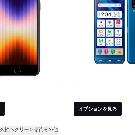
価格：
品との比較：¥62,800
オプションを見る
久性
スクリーン品質
その他