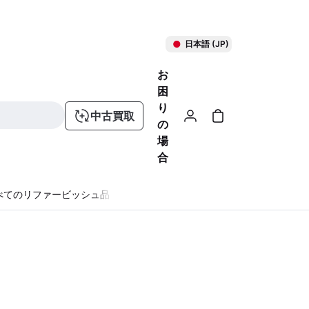
日本語 (JP)
お
困
り
中古買取
の
場
合
べてのリファービッシュ品
る