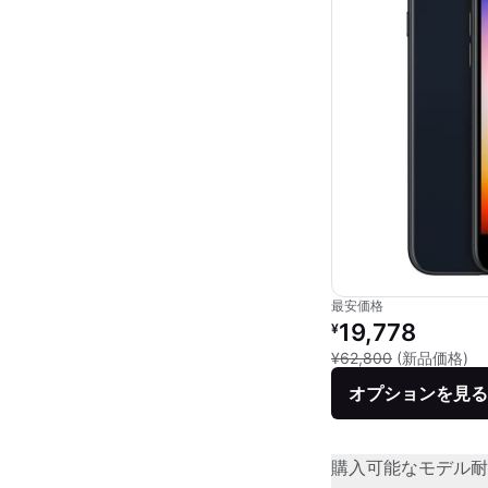
最安価格
リファービッシュ品の
19,778
¥
新
¥62,800
(新品価格)
オプションを見る
購入可能なモデル
耐