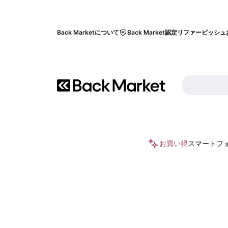
Back Marketについて
Back Market認定リファービッシュ
お買い得
スマートフ