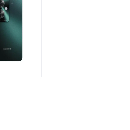
¥43,890