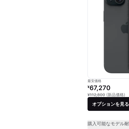
最安価格
リファービッシュ品の
67,270
¥
新
¥112,800
(新品価格)
オプションを見る
購入可能なモデル
耐