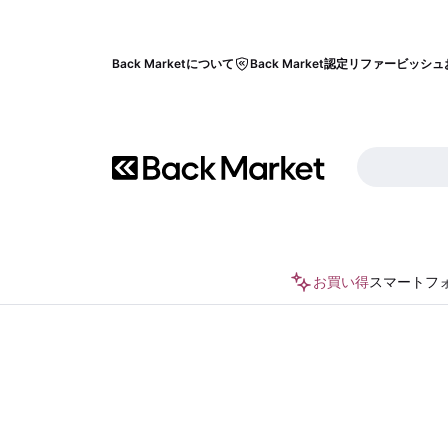
Back Marketについて
Back Market認定リファービッシュ
お買い得
スマートフ