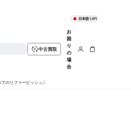
日本語 (JP)
お
困
り
中古買取
の
場
合
べてのリファービッシュ品
る