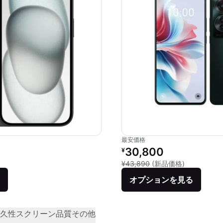
最安価格
価格：
リファービッシュ品の価格：
30,800
¥
品との比較：¥112,800
新品との比較：
¥43,890
(新品価格)
オプションを見る
久性
スクリーン品質
その他