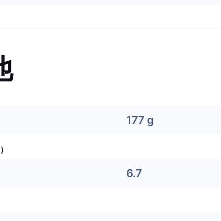
他
177 g
）
6.7