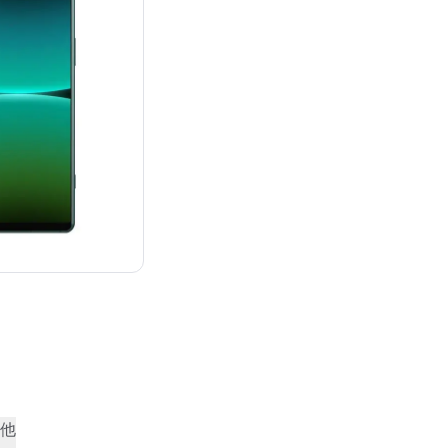
：¥226,230
他