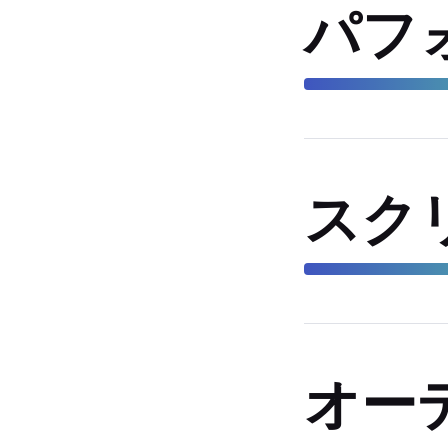
パフ
スク
オー