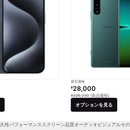
最安価格
価格：
リファービッシュ品の価格：
28,000
¥
品との比較：¥159,800
新品との比較
¥226,230
(新品価格)
オプションを見る
久性
パフォーマンス
スクリーン品質
オーディオビジュアル
その