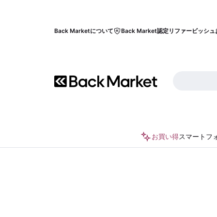
Back Marketについて
Back Market認定リファービッシュ
お買い得
スマートフ