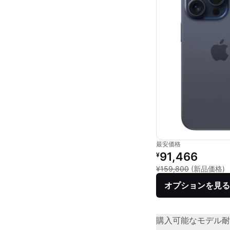
最安価格
リファービッシュ品の
91,466
¥
新
¥159,800
(新品価格)
オプションを見る
購入可能なモデル
耐