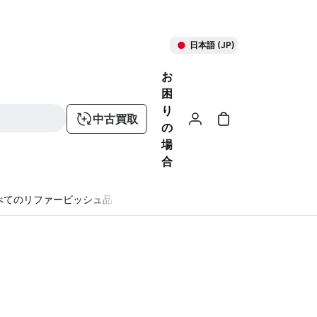
日本語 (JP)
お
困
り
中古買取
の
場
合
べてのリファービッシュ品
る