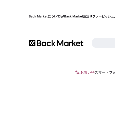
Back Marketについて
Back Market認定リファービッシュ
お買い得
スマートフ