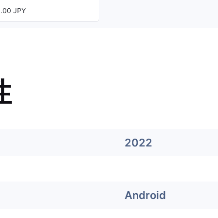
00 JPY
性
2022
Android