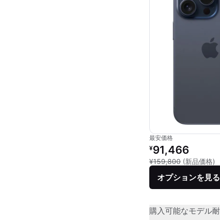
最安価格
リファービッシュ品の
91,466
¥
新
¥159,800
(新品価格)
オプションを見る
購入可能なモデル
耐