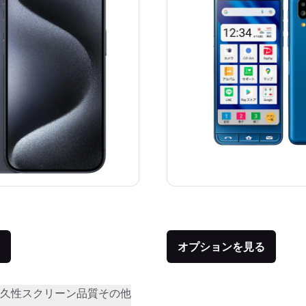
価格：
品との比較：¥159,800
オプションを見る
久性
スクリーン品質
その他