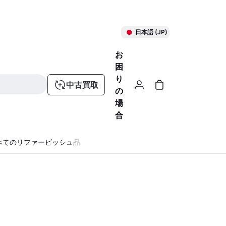
日本語 (JP)
お
困
り
中古買取
の
場
合
べてのリファービッシュ品
る