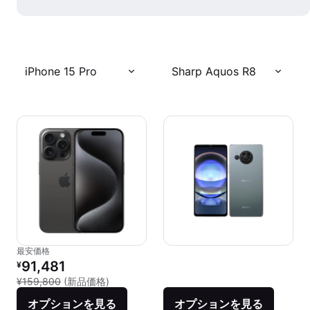
iPhone 15 Pro
Sharp Aquos R8
最安価格
リファービッシュ品の価格：
91,481
¥
新品との比較：¥159,800
¥159,800
(新品価格)
オプションを見る
オプションを見る