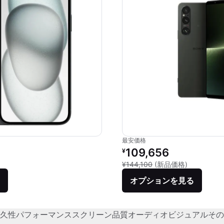
最安価格
価格：
リファービッシュ品の価格：
109,656
¥
品との比較：¥124,800
新品との比較
¥144,100
(新品価格)
オプションを見る
久性
パフォーマンス
スクリーン品質
オーディオビジュアル
その