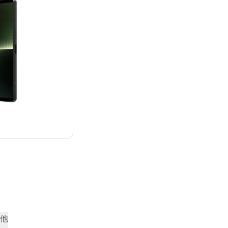
：¥144,100
他