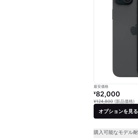
最安価格
リファービッシュ品の
82,000
¥
新
¥124,800
(新品価格)
オプションを見る
購入可能なモデル
耐