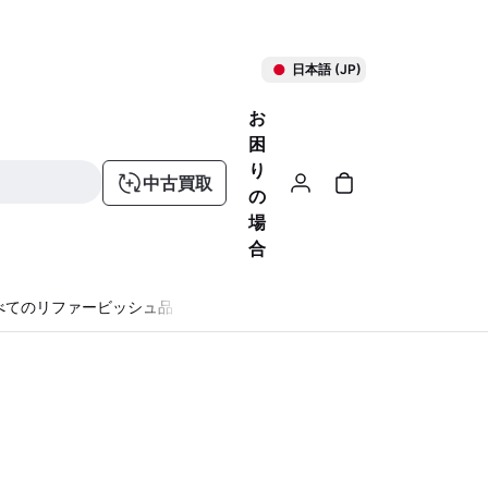
日本語 (JP)
お
困
り
中古買取
の
場
合
べてのリファービッシュ品
る