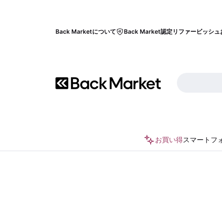
Back Marketについて
Back Market認定リファービッシュ
お買い得
スマートフ