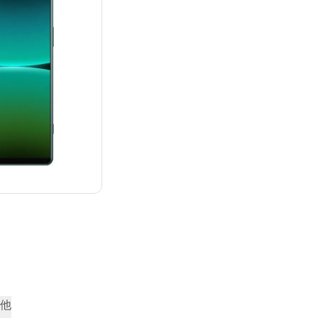
：¥226,230
他