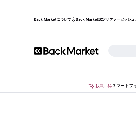
Back Marketについて
Back Market認定リファービッシュ
お買い得
スマートフ