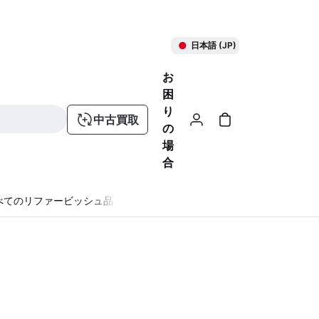
日本語 (JP)
お
困
り
中古買取
の
場
合
べてのリファービッシュ品
る