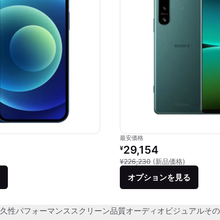
最安価格
価格：
リファービッシュ品の価格：
29,154
¥
品との比較：¥87,800
新品との比較
¥226,230
(新品価格)
オプションを見る
久性
パフォーマンス
スクリーン品質
オーディオビジュアル
その