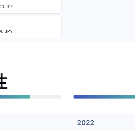
0 JPY
0 JPY
性
2022