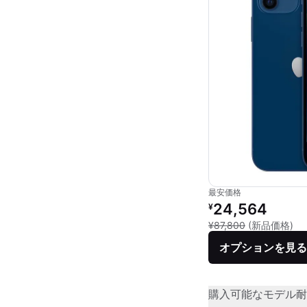
最安価格
リファービッシュ品の
24,564
¥
新
¥87,800
(新品価格)
オプションを見る
購入可能なモデル
耐