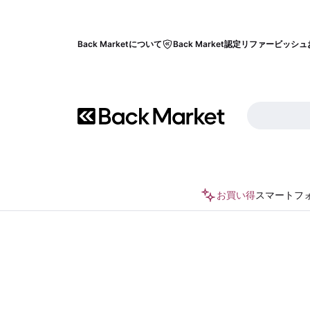
Back Marketについて
Back Market認定リファービッシュ
お買い得
スマートフ