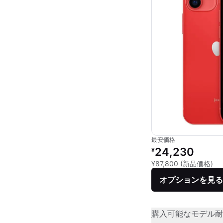
最安価格
リファービッシュ品の
24,230
¥
新
¥87,800
(新品価格)
オプションを見る
購入可能なモデル
耐