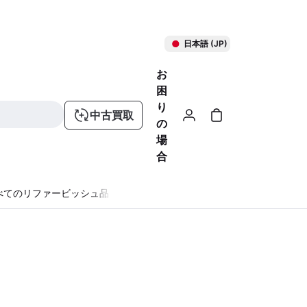
日本語 (JP)
お
困
り
中古買取
の
場
合
べてのリファービッシュ品
る