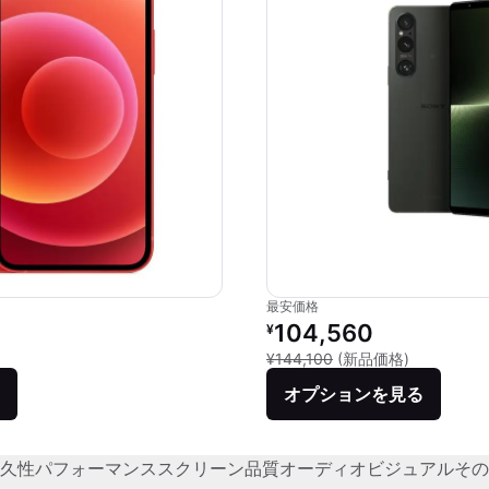
最安価格
価格：
リファービッシュ品の価格：
104,560
¥
品との比較：¥87,800
新品との比較
¥144,100
(新品価格)
オプションを見る
久性
パフォーマンス
スクリーン品質
オーディオビジュアル
その