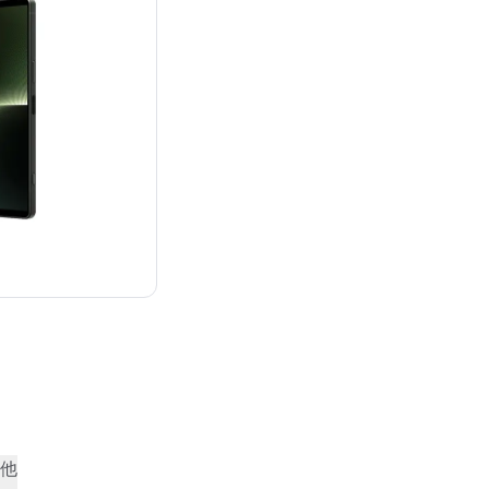
：¥144,100
他