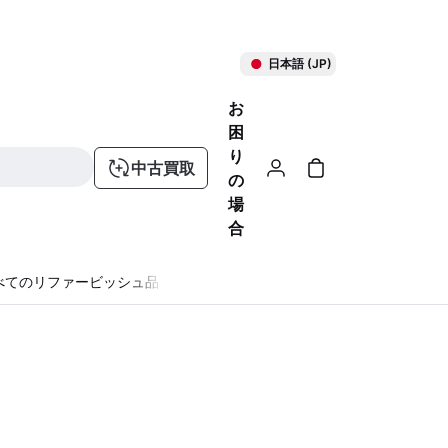
日本語 (JP)
お
困
り
中古買取
の
場
合
べてのリファービッシュ品
る