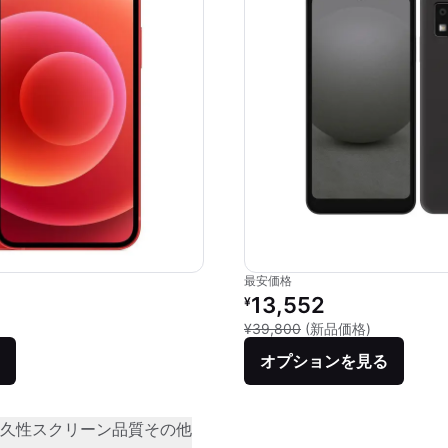
最安価格
価格：
リファービッシュ品の価格：
13,552
¥
品との比較：¥87,800
新品との比較：
¥39,800
(新品価格)
オプションを見る
久性
スクリーン品質
その他