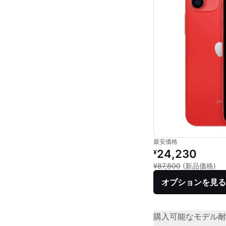
最安価格
リファービッシュ品の
24,230
¥
新
¥87,800
(新品価格)
オプションを見る
購入可能なモデル
耐