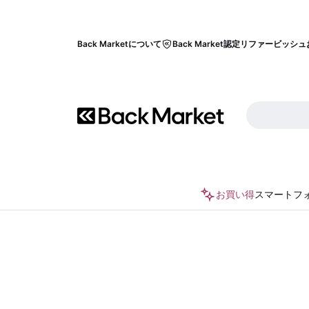
Back Marketについて
Back Market認定リファービッシュ
お買い得
スマートフ