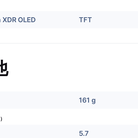
a XDR OLED
TFT
他
161 g
）
5.7