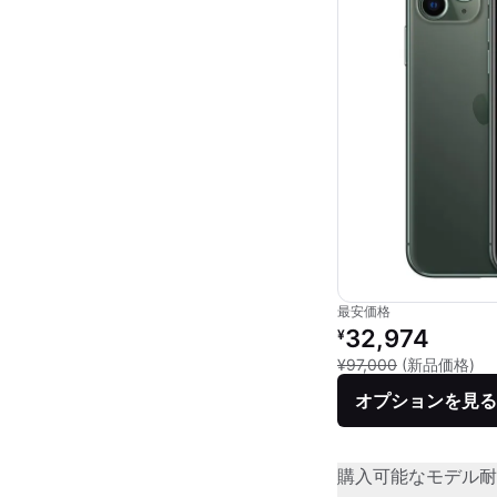
最安価格
リファービッシュ品の
32,974
¥
新
¥97,000
(新品価格)
オプションを見る
購入可能なモデル
耐