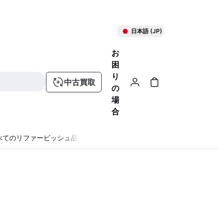
日本語 (JP)
お
困
り
中古買取
の
場
合
べてのリファービッシュ品
る