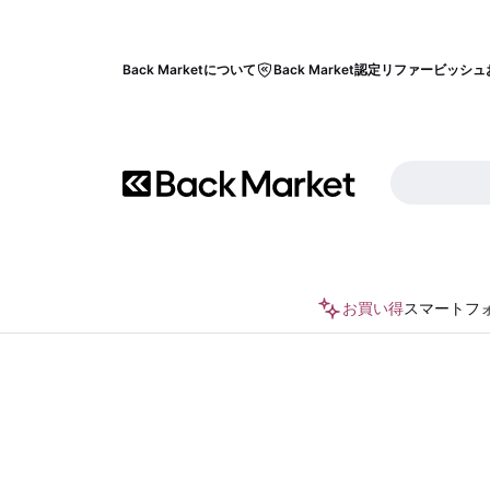
Back Marketについて
Back Market認定リファービッシュ
お買い得
スマートフ