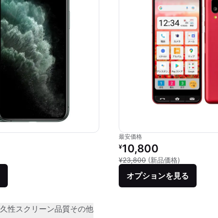
最安価格
価格：
リファービッシュ品の価格：
10,800
¥
品との比較：¥97,000
新品との比較：
¥23,800
(新品価格)
オプションを見る
久性
スクリーン品質
その他