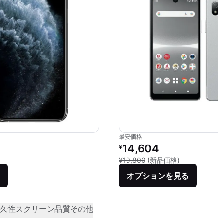
最安価格
価格：
リファービッシュ品の価格：
14,604
¥
品との比較：¥111,300
新品との比較：
¥19,800
(新品価格)
オプションを見る
久性
スクリーン品質
その他