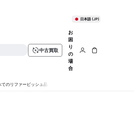
日本語 (JP)
お
困
り
中古買取
の
場
合
べてのリファービッシュ品
る