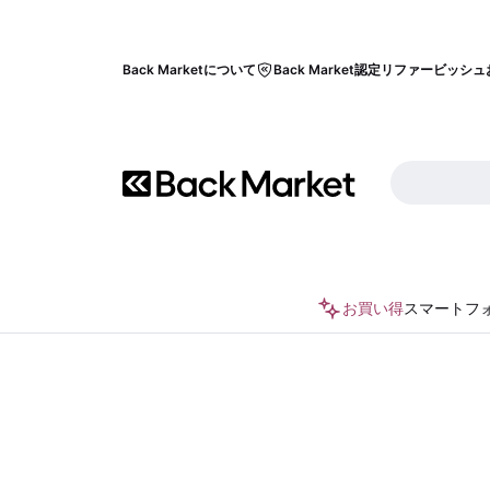
Back Marketについて
Back Market認定リファービッシュ
お買い得
スマートフ