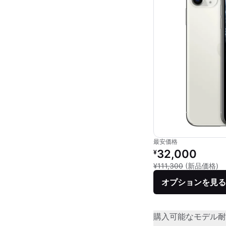
最安価格
リファービッシュ品の
32,000
¥
新
¥111,300
(新品価格)
オプションを見る
購入可能なモデル
耐