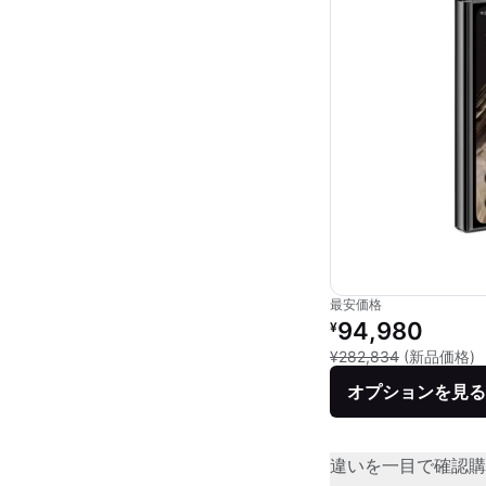
最安価格
リファービッシュ品の
94,980
¥
新
¥282,834
(新品価格)
オプションを見る
違いを一目で確認
購