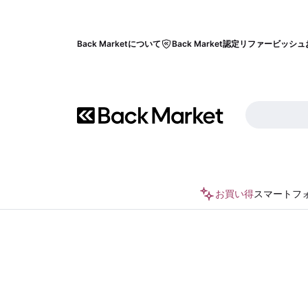
Back Marketについて
Back Market認定リファービッシュ
お買い得
スマートフ