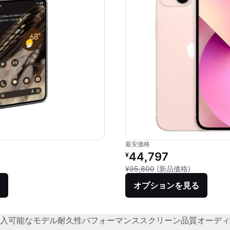
最安価格
価格：
リファービッシュ品の価格：
44,797
¥
品との比較：¥282,834
新品との比較：
¥95,800
(新品価格)
オプションを見る
入可能なモデル
耐久性
パフォーマンス
スクリーン品質
オーディ