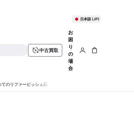
日本語 (JP)
お
困
り
中古買取
の
場
合
べてのリファービッシュ品
る