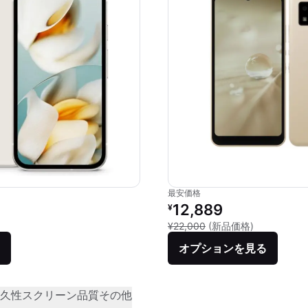
最安価格
価格：
リファービッシュ品の価格：
12,889
¥
品との比較：¥69,800
新品との比較：
¥22,000
(新品価格)
オプションを見る
久性
スクリーン品質
その他