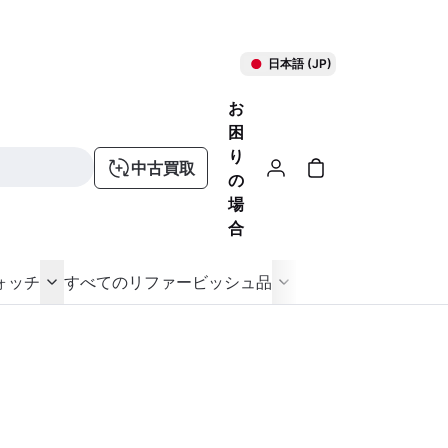
日本語 (JP)
お
困
り
中古買取
の
場
合
ォッチ
すべてのリファービッシュ品
る