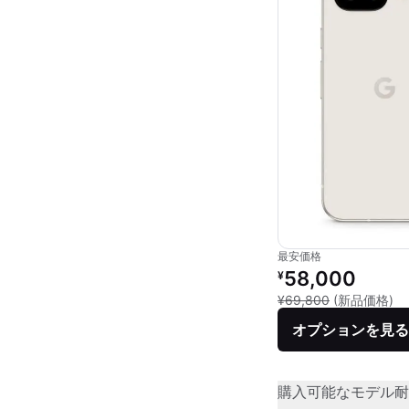
最安価格
リファービッシュ品の
58,000
¥
新
¥69,800
(新品価格)
オプションを見る
購入可能なモデル
耐