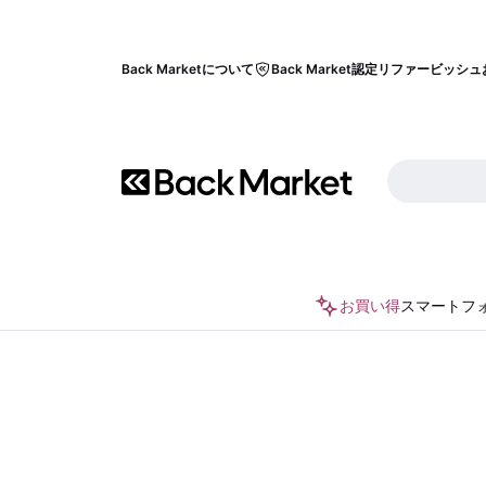
Back Marketについて
Back Market認定リファービッシュ
お買い得
スマートフ