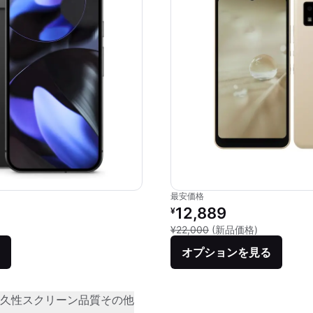
最安価格
価格：
リファービッシュ品の価格：
12,889
¥
品との比較：¥136,056
新品との比較：
¥22,000
(新品価格)
オプションを見る
久性
スクリーン品質
その他