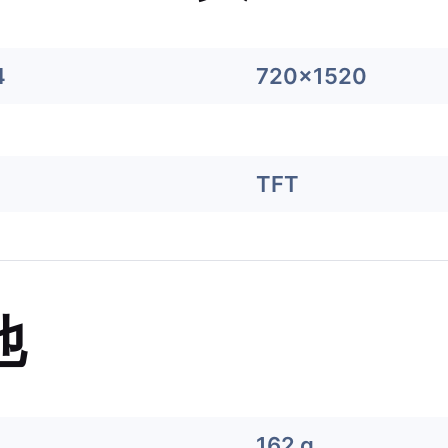
4
720x1520
TFT
他
162 g