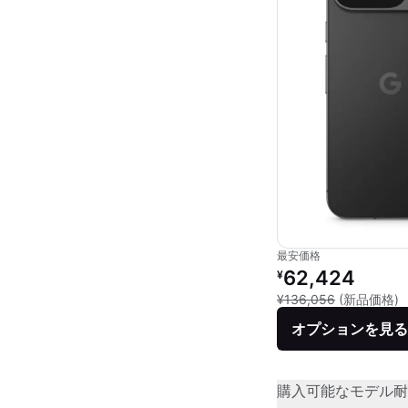
最安価格
リファービッシュ品の
62,424
¥
新
¥136,056
(新品価格)
オプションを見る
購入可能なモデル
耐