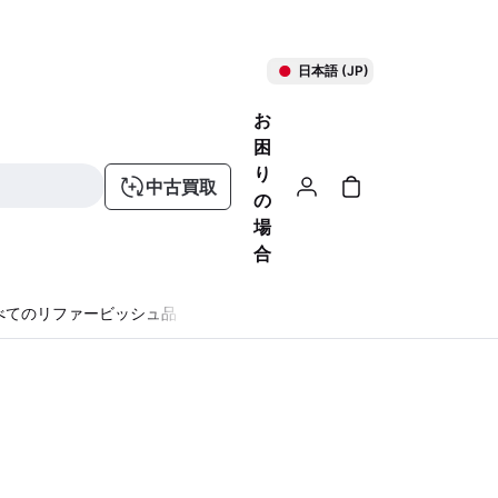
日本語 (JP)
お
困
り
中古買取
の
場
合
べてのリファービッシュ品
る