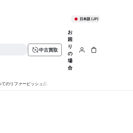
日本語 (JP)
お
困
り
中古買取
の
場
合
べてのリファービッシュ品
る