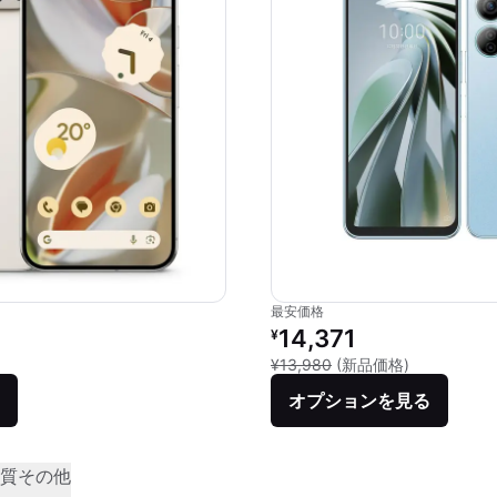
最安価格
価格：
リファービッシュ品の価格：
14,371
¥
品との比較：¥201,613
新品との比較：
¥13,980
(新品価格)
オプションを見る
質
その他