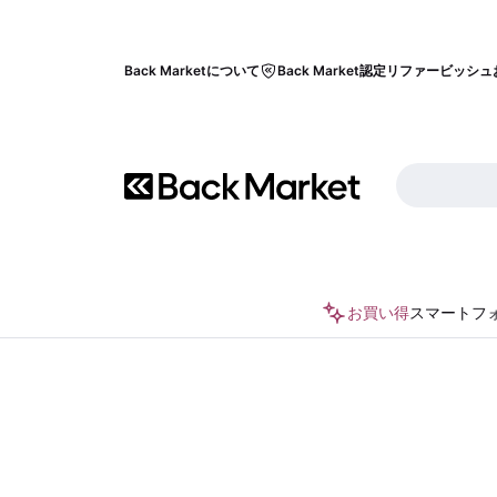
Back Marketについて
Back Market認定リファービッシュ
お買い得
スマートフ