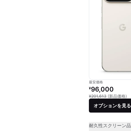
最安価格
リファービッシュ品の
96,000
¥
新
¥201,613
(新品価格)
オプションを見る
耐久性
スクリーン品