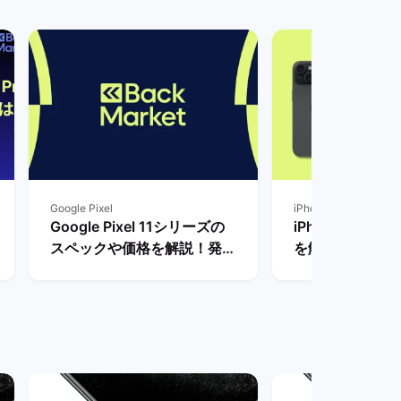
Google Pixel
iPhone
Google Pixel 11シリーズの
iPhoneとPix
スペックや価格を解説！発売
を解説！買って
まで待つべき？ | バックマー
種はどっち？ |
ケット
ット