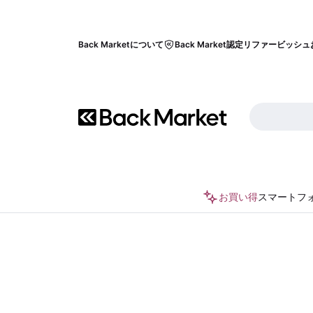
Back Marketについて
Back Market認定リファービッシュ
お買い得
スマートフ