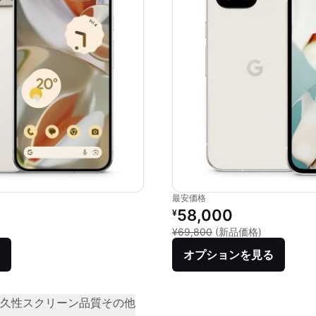
最安価格
価格：
リファービッシュ品の価格：
58,000
¥
品との比較：¥201,613
新品との比較：
¥69,800
(新品価格)
オプションを見る
久性
スクリーン品質
その他