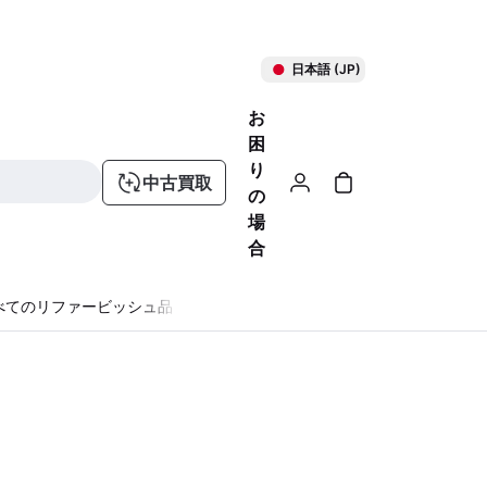
日本語 (JP)
お
困
り
中古買取
の
場
合
べてのリファービッシュ品
る