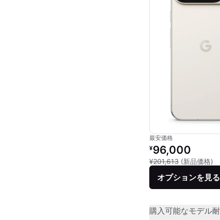
最安価格
リファービッシュ品の
96,000
¥
新
¥201,613
(新品価格)
オプションを見る
購入可能なモデル
耐