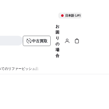
日本語 (JP)
お
困
り
中古買取
の
場
合
べてのリファービッシュ品
る