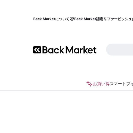
Back Marketについて
Back Market認定リファービッシュ
お買い得
スマートフ