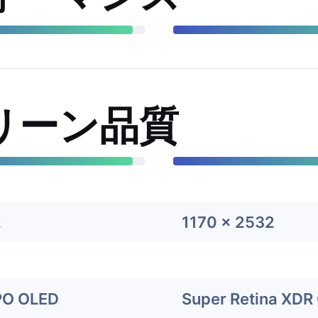
リーン品質
2
1170 x 2532
PO OLED
Super Retina XDR