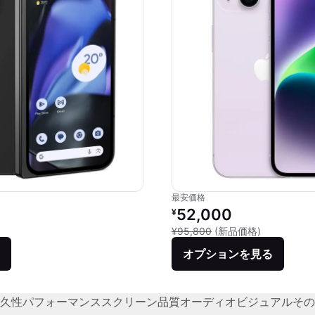
最安価格
リファービッシュ品の価格：
52,000
¥
新品との比較：
¥95,800
(新品価格)
オプションを見る
久性
パフォーマンス
スクリーン品質
オーディオビジュアル
その