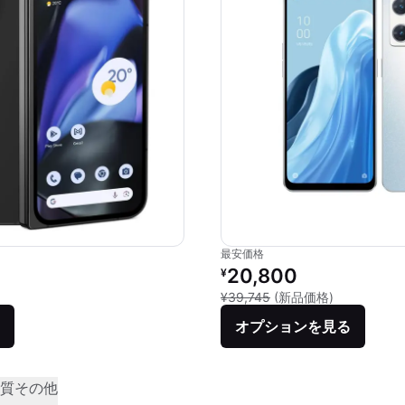
最安価格
リファービッシュ品の価格：
20,800
¥
新品との比較：
¥39,745
(新品価格)
オプションを見る
質
その他