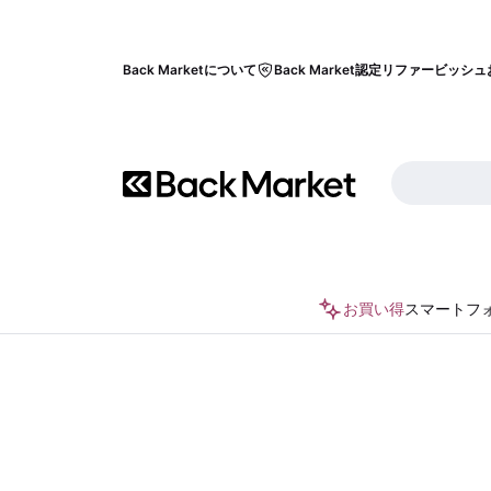
Back Marketについて
Back Market認定リファービッシュ
お買い得
スマートフ