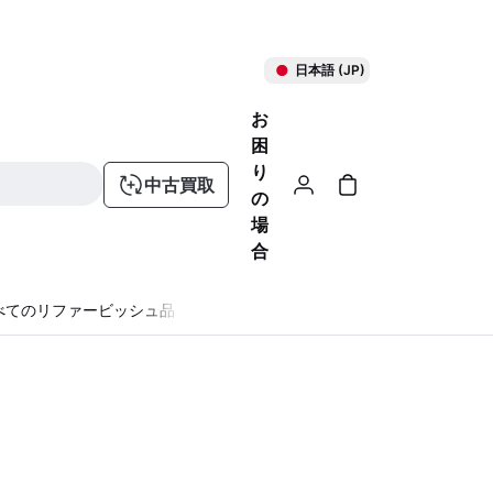
日本語 (JP)
お
困
り
中古買取
の
場
合
べてのリファービッシュ品
る