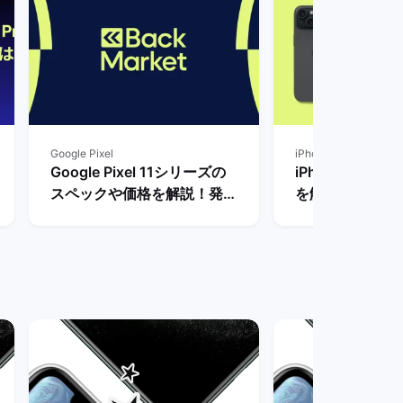
Google Pixel
iPhone
Google Pixel 11シリーズの
iPhoneとPix
スペックや価格を解説！発売
を解説！買って
まで待つべき？ | バックマー
種はどっち？ |
ケット
ット