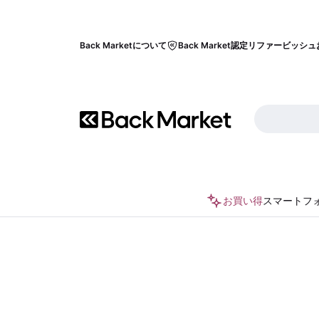
Back Marketについて
Back Market認定リファービッシュ
お買い得
スマートフ