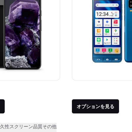
価格：
品との比較：¥121,436
オプションを見る
久性
スクリーン品質
その他