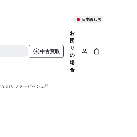
日本語 (JP)
お
困
り
中古買取
の
場
合
べてのリファービッシュ品
る