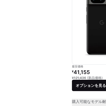
最安価格
リファービッシュ品の
41,155
¥
新
¥121,436
(新品価格)
オプションを見る
購入可能なモデル
耐