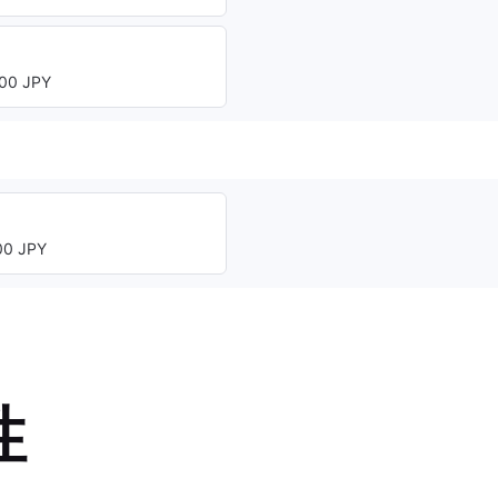
00 JPY
0 JPY
性