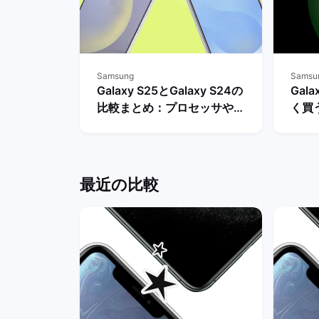
Samsung
Samsu
Galaxy S25とGalaxy S24の
Gala
比較まとめ：プロセッサやバ
く買
ッテリー・AI機能などの違い
入で
は？ | バックマーケット
ト
最近の比較