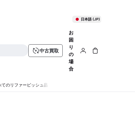
日本語 (JP)
お
困
り
中古買取
の
場
合
べてのリファービッシュ品
る