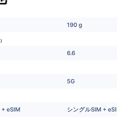
190 g
）
6.6
5G
+ eSIM
シングルSIM + eS