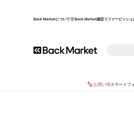
Back Marketについて
Back Market認定リファービッシュ
お買い得
スマートフ