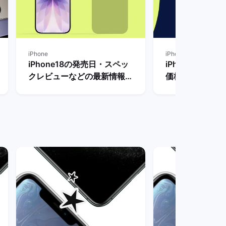
iPhone
iPhone
iPhone18の発売日・スペッ
iPhone18 P
クレビューなどの最新情報ま
価格レビューや
とめ【リリースまで待つべ
新情報まとめ！ 
き？】 | バックマーケット
ケット