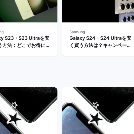
ng
Samsung
xy S23・S23 Ultraを安
Galaxy S24・S24 Ultraを安
う方法：どこでお得に購
く買う方法は？キャンペーン
きる？ | バックマーケッ
や値下げ情報を比較！ | バッ
クマーケット