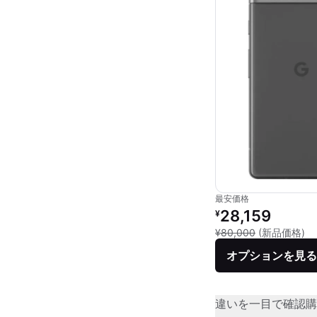
最安価格
リファービッシュ品の
28,159
¥
新
¥80,000
(新品価格)
オプションを見る
違いを一目で確認
購