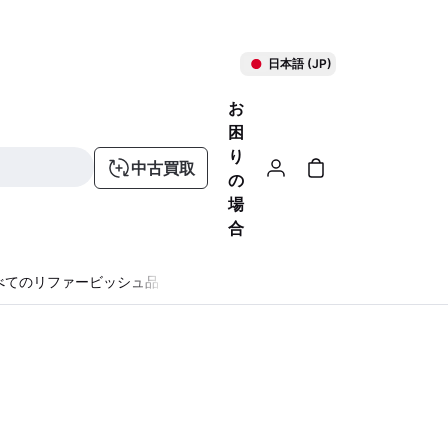
日本語 (JP)
お
困
り
中古買取
の
場
合
べてのリファービッシュ品
る