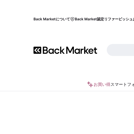
Back Marketについて
Back Market認定リファービッシュ
お買い得
スマートフ