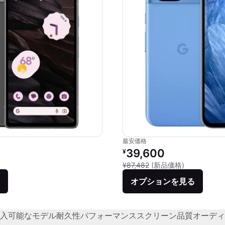
最安価格
価格：
リファービッシュ品の価格：
39,600
¥
品との比較：¥80,000
新品との比較：
¥87,482
(新品価格)
オプションを見る
入可能なモデル
耐久性
パフォーマンス
スクリーン品質
オーディ